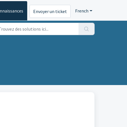
onnaissances
French
Envoyer un ticket